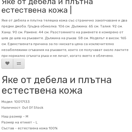
Яке от дебела и плътна
естествена кожа |
Яке от дебела и плътна телешка кожа със странично закопчаване и два
предни джоба. Гръдна обиколка: 106 см. Дължина: 65 см. Талия: 92 см.
Ханш: 90 см. Рамене: 44 см. Разстоянието на раменете е измерено от
шев до шев на ръкавите. Дължина на ръкав: 58 см. Mоделът е висок: 165
см. Единствената причина за по-ниската цена са изключително
незабележими сгъвания на ръкавите, които се получават около лактите
при нормално сгъната ръка и не личат, когато якето е облечено.
Яке от дебела и плътна
естествена кожа
Модел: 10017133
Наличност: Out Of Stock
Наш размер -
M
Размер на етикет -
L
Състав -
естествена кожа 100%