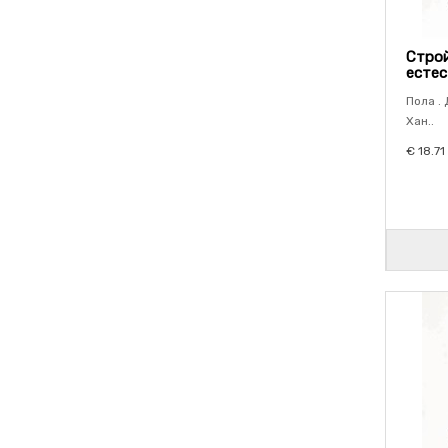
Строй
естес
Пола . 
Хан..
€ 18.71