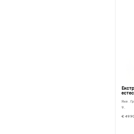
Екстр
естес
Яке . Г
9..
€ 49.9