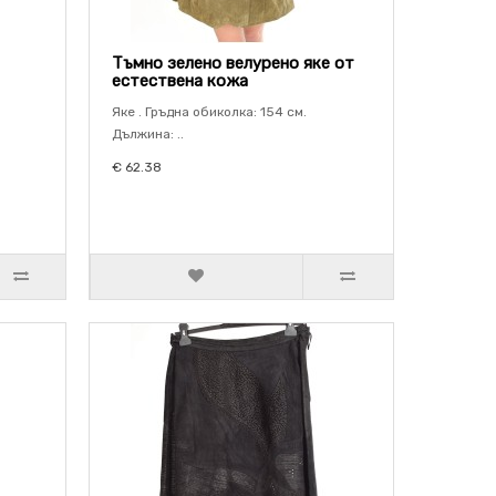
Тъмно зелено велурено яке от
естествена кожа
Яке . Гръдна обиколка: 154 см.
Дължина: ..
€ 62.38