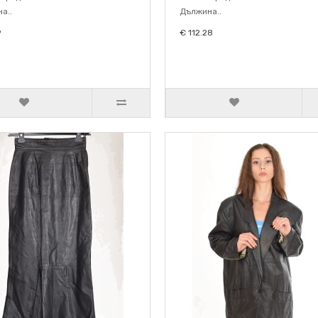
а..
Дължина..
9
€ 112.28