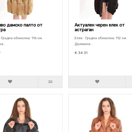
во дамско палто от
Актуален черен елек от
тра
астраган
 Гръдна обиколка: 116 см.
Елек . Гръдна обиколка: 112 см.
а..
Дължина:..
9
€ 34.31