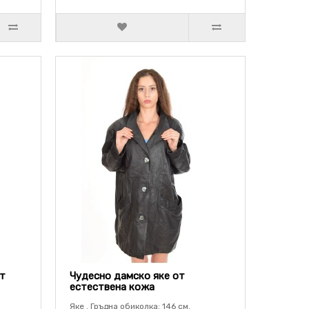
от
Чудесно дамско яке от
естествена кожа
Яке . Гръдна обиколка: 146 см.