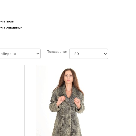
ни поли
ни ръкавици
Показване: