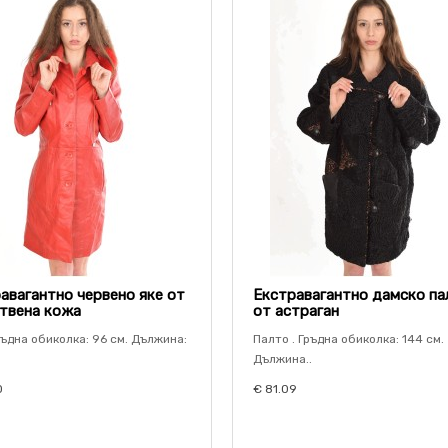
авагантно червено яке от
Екстравагантно дамско па
твена кожа
от астраган
ръдна обиколка: 96 см. Дължина:
Палто . Гръдна обиколка: 144 см.
Дължина..
0
€ 81.09