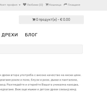
Моят профил
Любими (0)
Кошница
Плащане
0 продукт(и) - € 0.00
 ДРЕХИ
БЛОГ
и дрехи втора употреба с високо качество на ниски цени.
лагаме рокли и поли, блузи и ризи, дънки и панталони,
овод. Разгледайте и открийте Вашата уникална находка,
редлагаме. Виж още мъжки и детски дрехи секънд хенд.