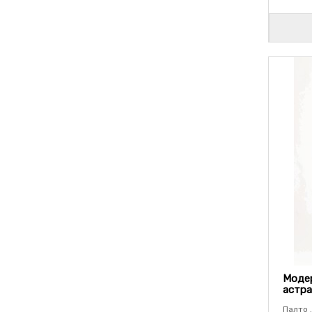
Модер
астра
Палто .