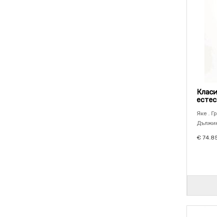
Класи
естес
Яке . Г
Дължина
€ 74.8