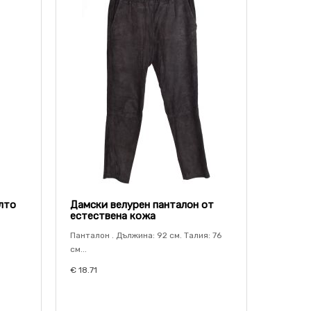
лто
Дамски велурен панталон от
естествена кожа
Панталон . Дължина: 92 см. Талия: 76
см...
€ 18.71