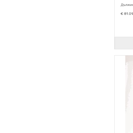
Дължин
€ 81.0