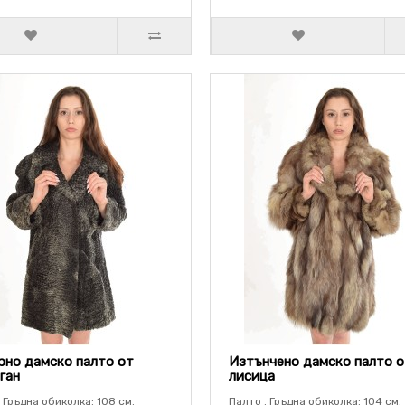
но дамско палто от
Изтънчено дамско палто 
ган
лисица
 Гръдна обиколка: 108 см.
Палто . Гръдна обиколка: 104 см.