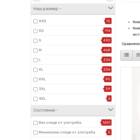
Наш размер -
XXS
15
Кож
Кож
XS
114
ест
S
492
Сравнение
M
468
L
336
XL
206
XXL
90
3XL
39
4XL
6
Състояние -
Без следи от употреба.
1651
Минимални следи от употреба
5