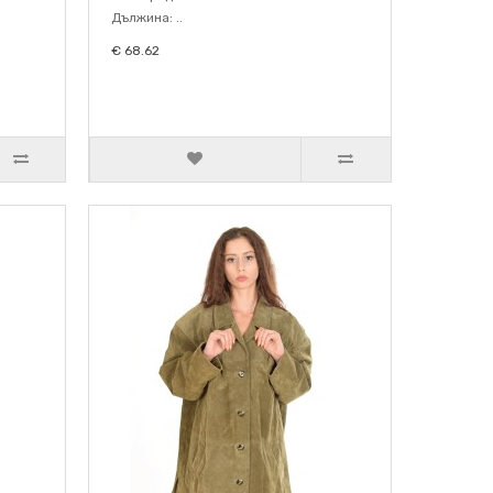
Дължина: ..
€ 68.62