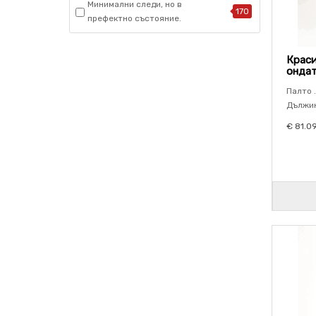
Минимални следи, но в
170
префектно състояние.
Краси
онда
Палто .
Дължин
€ 81.0