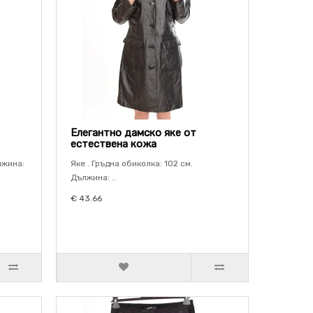
Елегантно дамско яке от
естествена кожа
лжина:
Яке . Гръдна обиколка: 102 см.
Дължина: ..
€ 43.66