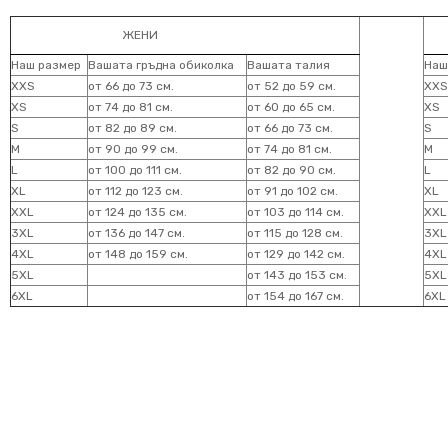
ЖЕНИ
Наш размер
Вашата гръдна обиколка
Вашата талия
Наш
XXS
от 66 до 73 см.
от 52 до 59 см.
XXS
XS
от 74 до 81 см.
от 60 до 65 см.
XS
S
от 82 до 89 см.
от 66 до 73 см.
S
M
от 90 до 99 см.
от 74 до 81 см.
M
L
от 100 до 111 см.
от 82 до 90 см.
L
XL
от 112 до 123 см.
от 91 до 102 см.
XL
XXL
от 124 до 135 см.
от 103 до 114 см.
XXL
3XL
от 136 до 147 см.
от 115 до 128 см.
3XL
4XL
от 148 до 159 см.
от 129 до 142 см.
4XL
5XL
от 143 до 153 см.
5XL
6XL
от 154 до 167 см.
6XL