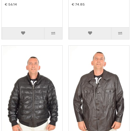
€ 56.14
€ 74.85