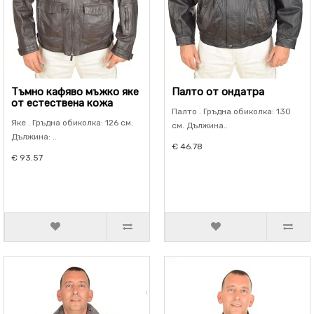
Тъмно кафяво мъжко яке
Палто от ондатра
от естествена кожа
Палто . Гръдна обиколка: 130
Яке . Гръдна обиколка: 126 см.
см. Дължина..
Дължина: ..
€ 46.78
€ 93.57