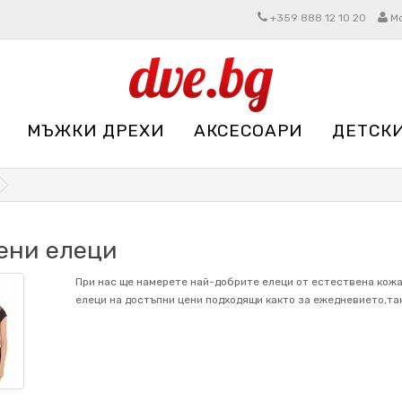
+359 888 12 10 20
М
МЪЖКИ ДРЕХИ
АКСЕСОАРИ
ДЕТСК
ени елеци
При нас ще намерете най-добрите елеци от естествена кожа
елеци на достъпни цени подходящи както за ежедневието,та