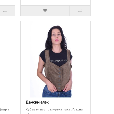
Дамски елек
Гръдна
Хубав елек от велурена кожа . Гръдна