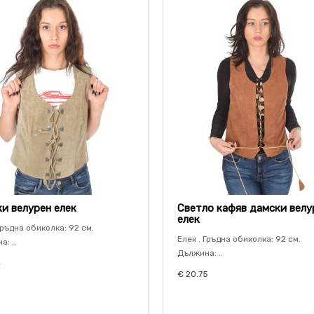
и велурен елек
Светло кафяв дамски велу
елек
Гръдна обиколка: 92 см.
Елек . Гръдна обиколка: 92 см.
: ..
Дължина: ..
4
€ 20.75