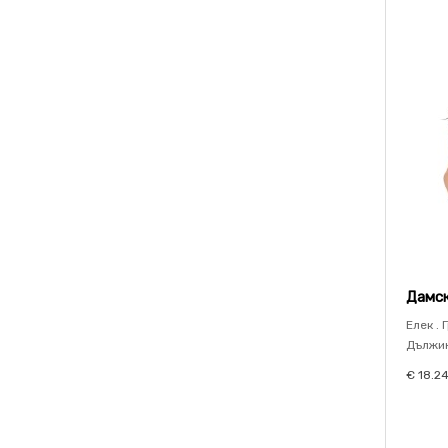
Дамск
Елек . 
Дължина
€ 18.2