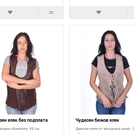
ен елек без подплата
Чудесен бежов елек
Гръдна обиколка: 92 см.
Дамски елек от велурена кожа . 