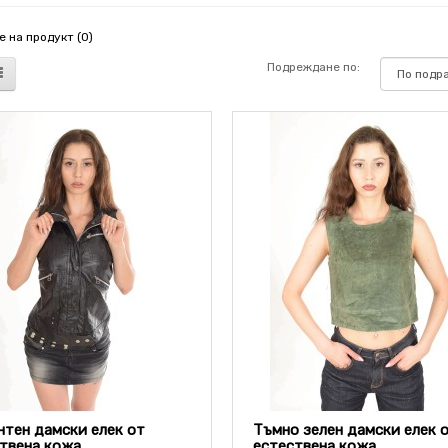
 на продукт (0)
Подреждане по:
нтен дамски елек от
Тъмно зелен дамски елек 
твена кожа
естествена кожа