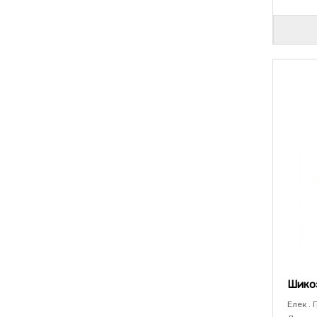
Шикоз
Елек . 