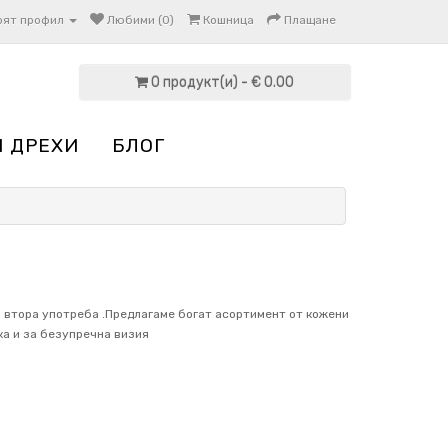
оят профил
Любими (0)
Кошница
Плащане
0 продукт(и) - € 0.00
И ДРЕХИ
БЛОГ
 втора употреба .Предлагаме богат асортимент от кожени
ка и за безупречна визия