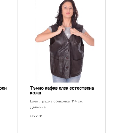
рен
Тъмно кафяв елек естествена
кожа
Елек . Гръдна обиколка: 114 см.
Дължина:..
€ 22.01