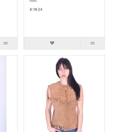
оби..
€ 18.24