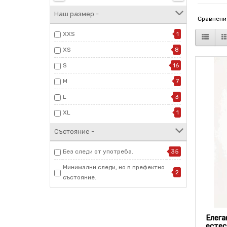
Наш размер -
Сравнение
XXS
1
XS
8
S
16
M
7
L
3
XL
1
Състояние -
Без следи от употреба.
35
Минимални следи, но в префектно
2
състояние.
Елега
естес