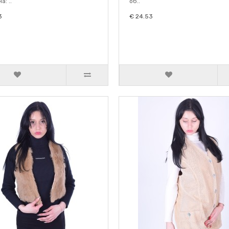
: ..
об..
3
€ 24.53