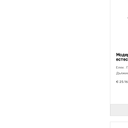
Модер
естес
Елек . 
Дължина
€ 25.16