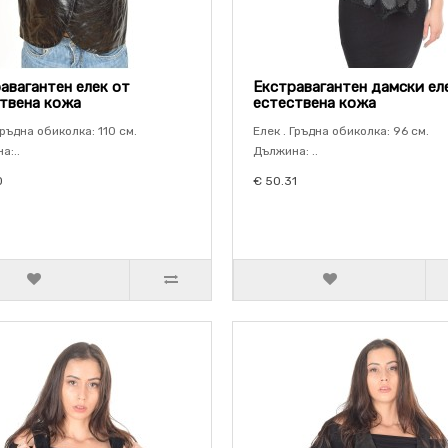
авагантен елек от
Екстравагантен дамски ел
твена кожа
естествена кожа
Гръдна обиколка: 110 см.
Елек . Гръдна обиколка: 96 см.
а:..
Дължина: ..
0
€ 50.31