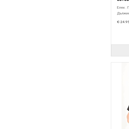
Елек . 
Дължина
€ 24.9