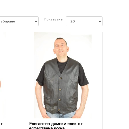
Показване:
от
Елегантен дамски елек от
естествена кожа