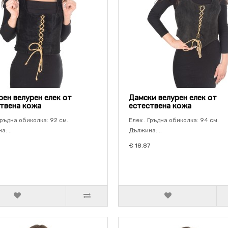
ен велурен елек от
Дамски велурен елек от
твена кожа
естествена кожа
Гръдна обиколка: 92 см.
Елек . Гръдна обиколка: 94 см.
: ..
Дължина: ..
€ 18.87