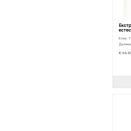
Екстр
естес
Елек . 
Дължин
€ 56.6