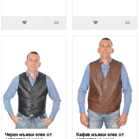
Черен мъжки елек от
Кафяв мъжки елек от