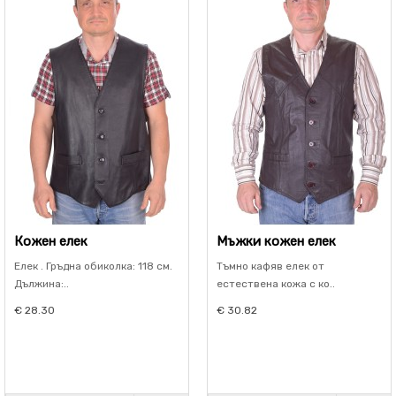
Кожен елек
Мъжки кожен елек
Елек . Гръдна обиколка: 118 см.
Тъмно кафяв елек от
Дължина:..
естествена кожа с ко..
€ 28.30
€ 30.82