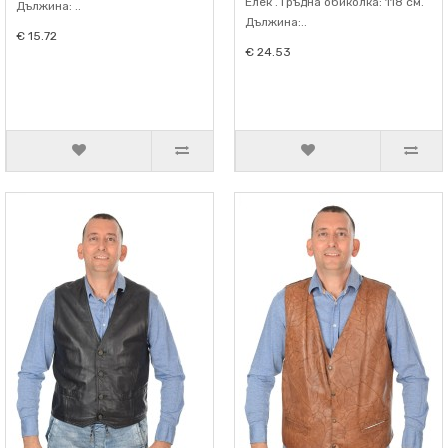
Елек . Гръдна обиколка: 118 см.
Дължина: ..
Дължина:..
€ 15.72
€ 24.53