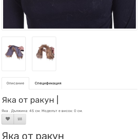
Описание
Спецификация
Яка от ракун |
Яка . Дължина: 45 см. Mоделът е висок: 0 см.
Яка от ракун