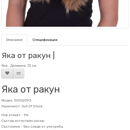
Описание
Спецификация
Яка от ракун |
Яка . Дължина: 72 см.
Яка от ракун
Модел: 10052093
Наличност: Out Of Stock
Нов етикет -
Не
Състав
естествен косъм
Състояние -
Без следи от употреба.