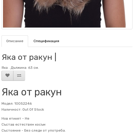
Описание
Спецификация
Яка от ракун |
Яка . Дължина: 63 см.
Яка от ракун
Модел: 10052246
Наличност: Out Of Stock
Нов етикет -
Не
Състав
естествен косъм
Състояние -
Без следи от употреба.