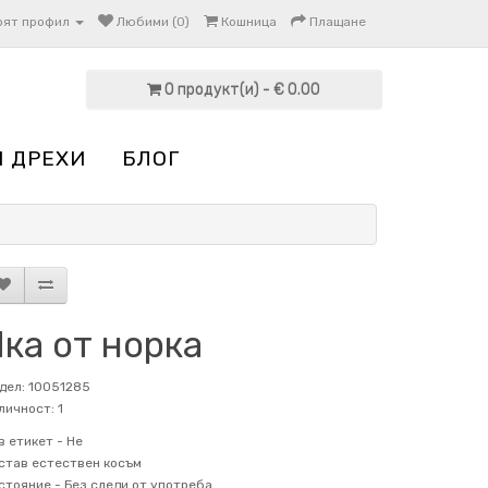
оят профил
Любими (0)
Кошница
Плащане
0 продукт(и) - € 0.00
И ДРЕХИ
БЛОГ
ка от норка
дел: 10051285
личност: 1
в етикет -
Не
став
естествен косъм
стояние -
Без следи от употреба.