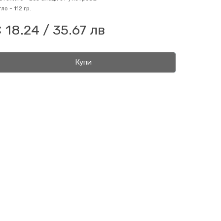
гло -
112 гр.
 18.24 / 35.67 лв
Купи