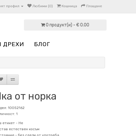
оят профил
Любими (0)
Кошница
Плащане
0 продукт(и) - € 0.00
И ДРЕХИ
БЛОГ
ка от норка
дел: 10052162
личност: 1
в етикет -
Не
став
естествен косъм
стояние -
Без следи от употреба.