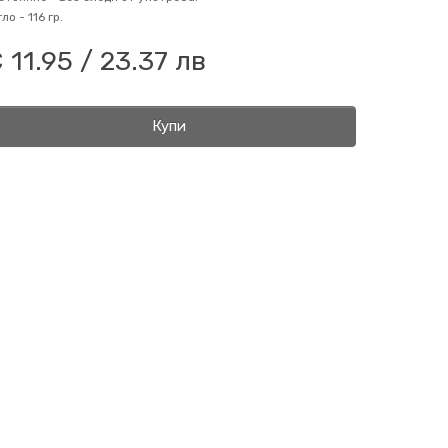
гло -
116 гр.
 11.95 / 23.37 лв
Купи