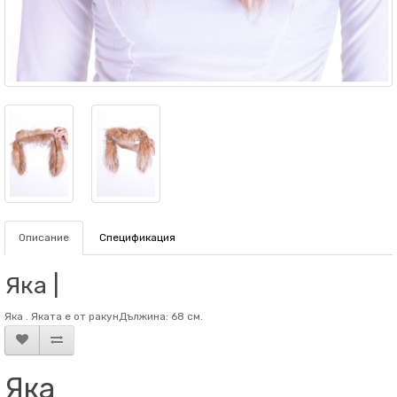
Описание
Спецификация
Яка |
Яка . Яката е от ракунДължина: 68 см.
Яка