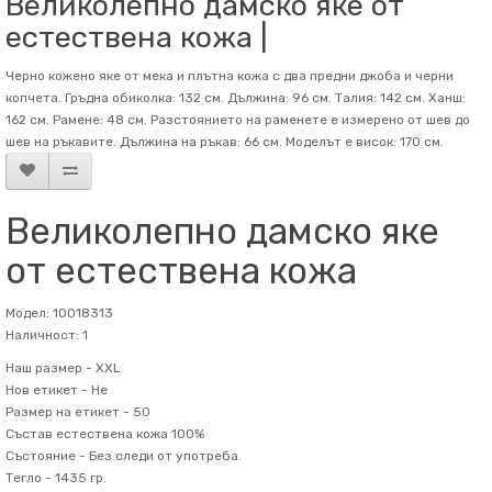
Великолепно дамско яке от
естествена кожа |
Черно кожено яке от мека и плътна кожа с два предни джоба и черни
копчета. Гръдна обиколка: 132 см. Дължина: 96 см. Талия: 142 см. Ханш:
162 см. Рамене: 48 см. Разстоянието на раменете е измерено от шев до
шев на ръкавите. Дължина на ръкав: 66 см. Mоделът е висок: 170 см.
Великолепно дамско яке
от естествена кожа
Модел: 10018313
Наличност: 1
Наш размер -
XXL
Нов етикет -
Не
Размер на етикет -
50
Състав
естествена кожа 100%
Състояние -
Без следи от употреба.
Тегло -
1435 гр.