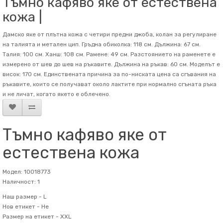
Тъмно кафяво яке от естествена
кожа |
Дамско яке от плътна кожа с четири предни джоба, колан за регулиране
на талията и метален цип. Гръдна обиколка: 118 см. Дължина: 67 см.
Талия: 100 см. Ханш: 108 см. Рамене: 49 см. Разстоянието на раменете е
измерено от шев до шев на ръкавите. Дължина на ръкав: 60 см. Mоделът е
висок: 170 см. Единствената причина за по-ниската цена са сгъвания на
ръкавите, които се получават около лактите при нормално сгъната ръка
и не личат, когато якето е облечено.
Тъмно кафяво яке от
естествена кожа
Модел: 10018773
Наличност: 1
Наш размер -
L
Нов етикет -
Не
Размер на етикет -
XXL