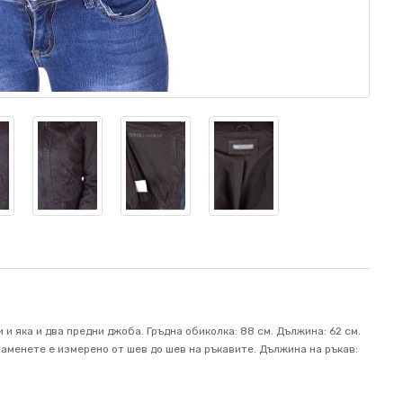
 и яка и два предни джоба. Гръдна обиколка: 88 см. Дължина: 62 см.
 раменете е измерено от шев до шев на ръкавите. Дължина на ръкав: