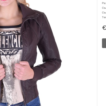
Ра
Съ
Съ
Те
€