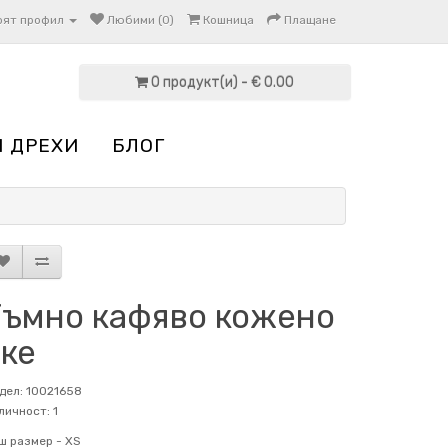
оят профил
Любими (0)
Кошница
Плащане
0 продукт(и) - € 0.00
И ДРЕХИ
БЛОГ
Тъмно кафяво кожено
яке
дел: 10021658
личност: 1
ш размер -
XS