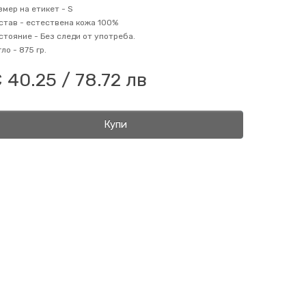
змер на етикет -
S
став -
естествена кожа 100%
стояние -
Без следи от употреба.
гло -
875 гр.
 40.25 / 78.72 лв
Купи