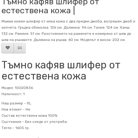
Тъмно кафяв шлифер от
естествена кожа |
Мъжки кожен шлифер от мека кожа с два предни джоба, вътрешен джоб и
копчета. Гръдна обиколка: 126 см. Дължина: 96 см. Талия: 124 см. Ханш:
132 см. Рамене: 51 см. Разстоянието на раменете е измерено от шев до
шев на ръкавите. Дължина на ръкав: 60 см. Mоделът е висок: 202 см.
Тъмно кафяв шлифер от
естествена кожа
Модел: 10020836
Наличност: 1
Наш размер -
XL
Нов етикет -
Не
Състав
естествена кожа 100%
Състояние -
Без следи от употреба.
Тегло -
1605 гр.