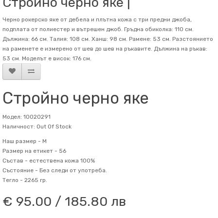
Стройно черно яке |
Черно рокерско яке от дебела и плътна кожа с три предни джоба,
подплата от полиестер и вътрешен джоб. Гръдна обиколка: 110 см.
Дължина: 66 см. Талия: 108 см. Ханш: 98 см. Рамене: 53 см. Разстоянието
на раменете е измерено от шев до шев на ръкавите. Дължина на ръкав:
53 см. Mоделът е висок: 176 см.
Стройно черно яке
Модел: 10020291
Наличност: Out Of Stock
Наш размер -
M
Размер на етикет -
56
Състав -
естествена кожа 100%
Състояние -
Без следи от употреба.
Тегло -
2265 гр.
€ 95.00 / 185.80 лв