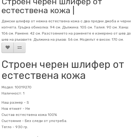
Строен черен шлифер от
естествена кожа |
Дамски шлифер от нежна естествена кожа с два предни джоба и черни
копчета. Гръдна обиколка: 94 см. Дължина: 105 см. Талия: 90 см. Ханш:
106 см. Рамене: 42 см. Разстоянието на раменете е измерено от шев до
шев на ръкавите. Дължина на ръкав: 56 см. Mоделът е висок: 170 см.
Строен черен шлифер от
естествена кожа
Модел: 10019270
Наличност: 1
Наш размер -
S
Нов етикет -
Не
Състав
естествена кожа 100%
Състояние -
Без следи от употреба.
Тегло -
930 гр.