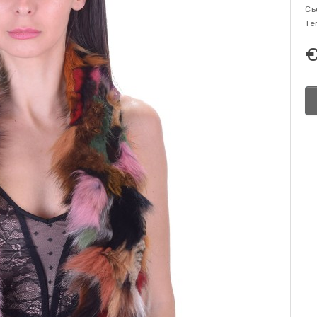
Съ
Те
€