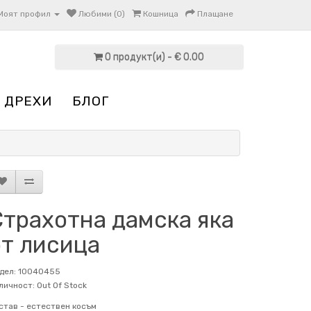
Моят профил
Любими (0)
Кошница
Плащане
0 продукт(и) - € 0.00
 ДРЕХИ
БЛОГ
Страхотна дамска яка
от лисица
дел: 10040455
личност: Out Of Stock
став -
естествен косъм