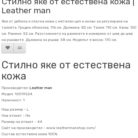
Стилно яке от естествена кожа |
Leather man
Яке от дебела и плътна кожа с метален цип и колан за регулиране на
талията. Гръдна обиколка: 116 см. Дължина: 82 см. Талия: 110 см. Ханш: 120
см. Рамене: 52 см. Разстоянието на раменете е измерено от шев до шев
на ръкавите. Дължина на ръкав: 58 см. Mоделът е висок: 170 см.
Стилно яке от естествена
кожа
Производител:
Leather man
Модел: 10019524
Наличност: 1
Наш размер -
L
Нов етикет -
Не
Размер на етикет -
44
Сайт на производител -
www.leathermanshop.com/
Състав
естествена кожа 100%