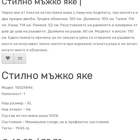
Стилно мъжко яке |
Черно яке от плътна естествена кожа с памучна подплата, три копчета и
два предни джоба. Гръдна обиколка: 120 см. Дължина: 100 см. Талия: 114
см. Ханш: 114 см. Рамене: 52 см. Разстоянието на раменете е измерено от
шев до шев на ръкавите. Дължина на ръкав: 60 см. Mоделът е висок: 170
см. Единствената причина за по-ниската цена са сгъвания на ръкавите,
които се получават около лактите при нормално сгъната ръка и не личат,
когато якето е облечено.
Стилно мъжко яке
Модел: 10021846
Наличност: 1
Наш размер -
XL
Нов етикет -
Не
Състав
естествена кожа 100%
Състояние -
Минимални следи, но в префектно състояние.
Тегло -
1945 гр.