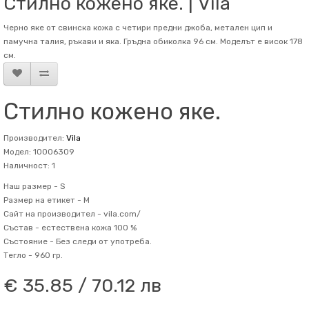
Стилно кожено яке. | Vila
Черно яке от свинска кожа с четири предни джоба, метален цип и
памучна талия, ръкави и яка. Гръдна обиколка 96 см. Mоделът е висок 178
см.
Стилно кожено яке.
Производител:
Vila
Модел: 10006309
Наличност: 1
Наш размер -
S
Размер на етикет -
M
Сайт на производител -
vila.com/
Състав -
естествена кожа 100 %
Състояние -
Без следи от употреба.
Тегло -
960 гр.
€ 35.85 / 70.12 лв