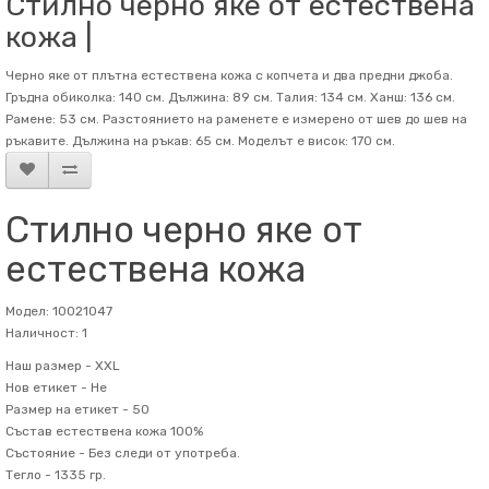
Стилно черно яке от естествена
кожа |
Черно яке от плътна естествена кожа с копчета и два предни джоба.
Гръдна обиколка: 140 см. Дължина: 89 см. Талия: 134 см. Ханш: 136 см.
Рамене: 53 см. Разстоянието на раменете е измерено от шев до шев на
ръкавите. Дължина на ръкав: 65 см. Mоделът е висок: 170 см.
Стилно черно яке от
естествена кожа
Модел: 10021047
Наличност: 1
Наш размер -
XXL
Нов етикет -
Не
Размер на етикет -
50
Състав
естествена кожа 100%
Състояние -
Без следи от употреба.
Тегло -
1335 гр.