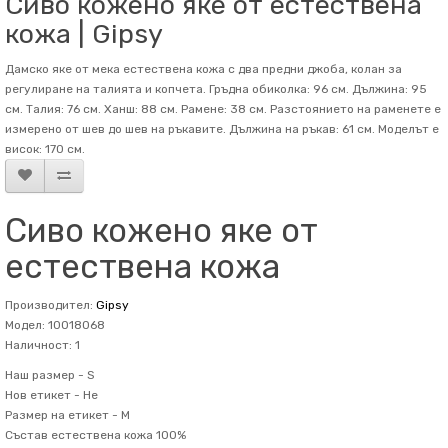
Сиво кожено яке от естествена
кожа | Gipsy
Дамско яке от мека естествена кожа с два предни джоба, колан за
регулиране на талията и копчета. Гръдна обиколка: 96 см. Дължина: 95
см. Талия: 76 см. Ханш: 88 см. Рамене: 38 см. Разстоянието на раменете е
измерено от шев до шев на ръкавите. Дължина на ръкав: 61 см. Mоделът е
висок: 170 см.
Сиво кожено яке от
естествена кожа
Производител:
Gipsy
Модел: 10018068
Наличност: 1
Наш размер -
S
Нов етикет -
Не
Размер на етикет -
M
Състав
естествена кожа 100%