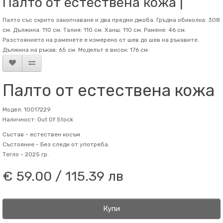
Палто от естествена кожа |
Палто със скрито закопчаване и два предни джоба. Гръдна обиколка: 308
см. Дължина: 110 см. Талия: 110 см. Ханш: 110 см. Рамене: 46 см.
Разстоянието на раменете е измерено от шев до шев на ръкавите.
Дължина на ръкав: 65 см. Mоделът е висок: 176 см.
Палто от естествена кожа
Модел: 10017229
Наличност: Out Of Stock
Състав -
естествен косъм
Състояние -
Без следи от употреба.
Тегло -
2025 гр.
€ 59.00 / 115.39 лв
Купи