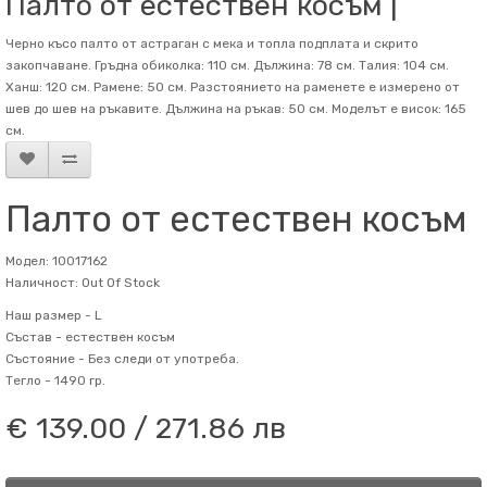
Палто от естествен косъм |
Черно късо палто от астраган с мека и топла подплата и скрито
закопчаване. Гръдна обиколка: 110 см. Дължина: 78 см. Талия: 104 см.
Ханш: 120 см. Рамене: 50 см. Разстоянието на раменете е измерено от
шев до шев на ръкавите. Дължина на ръкав: 50 см. Mоделът е висок: 165
см.
Палто от естествен косъм
Модел: 10017162
Наличност: Out Of Stock
Наш размер -
L
Състав -
естествен косъм
Състояние -
Без следи от употреба.
Тегло -
1490 гр.
€ 139.00 / 271.86 лв