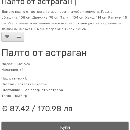
Палто от астраган |
Дамско палто от астраган с два предни джоба и копчета. Гръдна
обиколка: 108 см. Дължина: 78 см. Талия: 104 см. Ханш: 114 см. Рамене: 45
см. Разстоянието на раменете е измерено от шев до шев на ръкавите.
Дължина на ръкав: 54 см. Mоделът е висок: 172 см.
Палто от астраган
Модел: 10021690
Наличност: 1
Наш размер -
L
Състав -
естествен косъм
Състояние -
Без следи от употреба.
Тегло -
1635 гр.
€ 87.42 / 170.98 лв
Купи