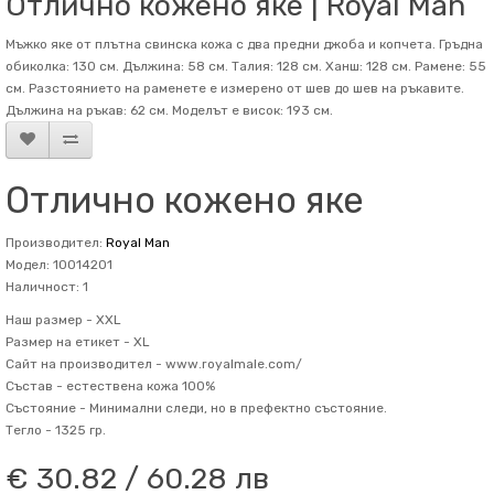
Отлично кожено яке | Royal Man
Мъжко яке от плътна свинска кожа с два предни джоба и копчета. Гръдна
обиколка: 130 см. Дължина: 58 см. Талия: 128 см. Ханш: 128 см. Рамене: 55
см. Разстоянието на раменете е измерено от шев до шев на ръкавите.
Дължина на ръкав: 62 см. Mоделът е висок: 193 см.
Отлично кожено яке
Производител:
Royal Man
Модел: 10014201
Наличност: 1
Наш размер -
XXL
Размер на етикет -
XL
Сайт на производител -
www.royalmale.com/
Състав -
естествена кожа 100%
Състояние -
Минимални следи, но в префектно състояние.
Тегло -
1325 гр.
€ 30.82 / 60.28 лв