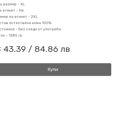
ш размер -
XL
в етикет -
Не
змер на етикет -
2XL
став
естествена кожа 100%
стояние -
Без следи от употреба.
гло -
1285 гр.
 43.39 / 84.86 лв
Купи