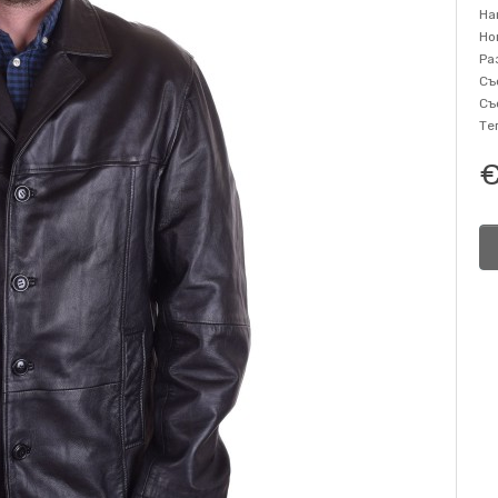
На
Но
Ра
Съ
Съ
Те
€