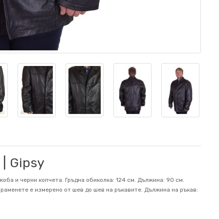
| Gipsy
оба и черни копчета. Гръдна обиколка: 124 см. Дължина: 90 см.
а раменете е измерено от шев до шев на ръкавите. Дължина на ръкав: