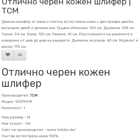
Отлично черен кожен шлифер |
TCM
Дамски шлифер от мека и плътна естествена кожа с два предни джоба,
вътрешен джоб и делима яка. Гръдна обиколка: 100 см. Дължина: 128 см.
Талия: 94 см. Ханш: 120 см. Рамене: 41 см. Разстоянието на раменете е
измерено от шев до шев на ръкавите. Дължина на ръкав: 60 см. Mоделът е
висок: 170 см.
Отлично черен кожен
шлифер
Производител:
TCM
Модел: 10019919
Наличност: 1
Наш размер -
M
Нов етикет -
Не
Сайт на производител -
www.tchibo.de/
Състав
естествена кожа 100%