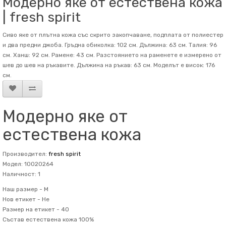
Модерно яке от естествена кожа
| fresh spirit
Сиво яке от плътна кожа със скрито закопчаване, подплата от полиестер
и два предни джоба. Гръдна обиколка: 102 см. Дължина: 63 см. Талия: 96
см. Ханш: 92 см. Рамене: 43 см. Разстоянието на раменете е измерено от
шев до шев на ръкавите. Дължина на ръкав: 63 см. Mоделът е висок: 176
см.
Модерно яке от
естествена кожа
Производител:
fresh spirit
Модел: 10020264
Наличност: 1
Наш размер -
M
Нов етикет -
Не
Размер на етикет -
40
Състав
естествена кожа 100%