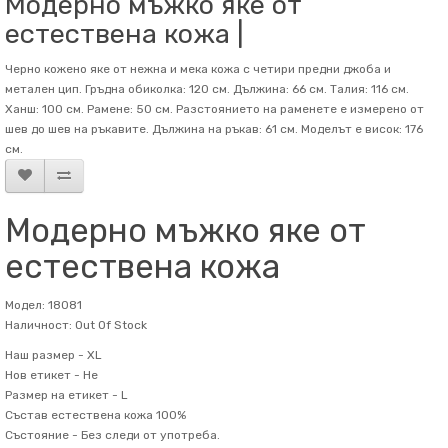
Модерно мъжко яке от
естествена кожа |
Черно кожено яке от нежна и мека кожа с четири предни джоба и
метален цип. Гръдна обиколка: 120 см. Дължина: 66 см. Талия: 116 см.
Ханш: 100 см. Рамене: 50 см. Разстоянието на раменете е измерено от
шев до шев на ръкавите. Дължина на ръкав: 61 см. Mоделът е висок: 176
см.
Модерно мъжко яке от
естествена кожа
Модел: 18081
Наличност: Out Of Stock
Наш размер -
XL
Нов етикет -
Не
Размер на етикет -
L
Състав
естествена кожа 100%
Състояние -
Без следи от употреба.