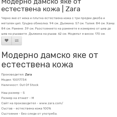
Модерно дамско яке от
естествена кожа | Zara
Черно яке от мека и плътна естествена кожа с три предни джоба и
метален цип. Гръдна обиколка: 94 см. Дължина: 57 см. Талия: 84 см. Ханш:
84 см. Рамене: 39 см. Разстоянието на раменете е измерено от шев до
шев на ръкавите. Дължина на ръкав: 62 см. Mоделът е висок: 170 см.
Модерно дамско яке от
естествена кожа
Производител:
Zara
Модел: 10017734
Наличност: Out Of Stock
Наш размер -
S
Размер на етикет -
M
Сайт на производител -
www.zara.com/
Състав -
естествена кожа 100%
Състояние -
Без следи от употреба.