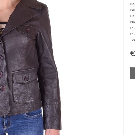
На
Ра
Са
cl
Съ
Съ
Те
€