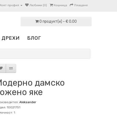
Моят профил
Любими (0)
Кошница
Плащане
0 продукт(и) - € 0.00
 ДРЕХИ
БЛОГ
Модерно дамско
кожено яке
оизводител:
Aleksander
дел: 10021751
личност: 1