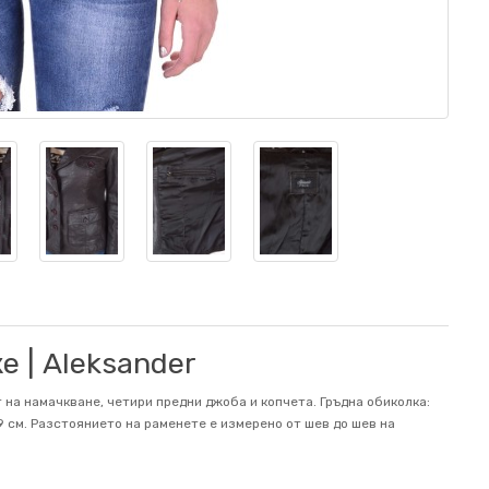
 | Aleksander
 на намачкване, четири предни джоба и копчета. Гръдна обиколка:
39 см. Разстоянието на раменете е измерено от шев до шев на