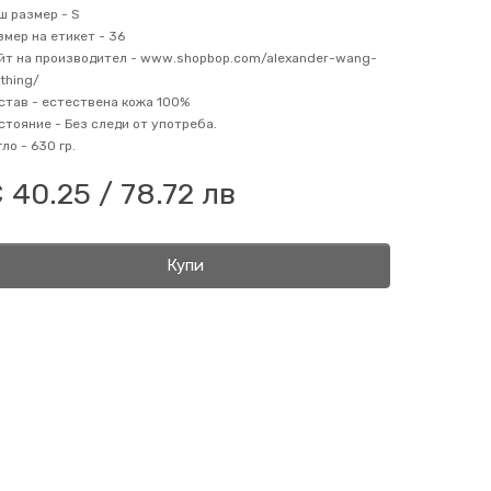
ш размер -
S
змер на етикет -
36
йт на производител -
www.shopbop.com/alexander-wang-
othing/
став -
естествена кожа 100%
стояние -
Без следи от употреба.
гло -
630 гр.
 40.25 / 78.72 лв
Купи