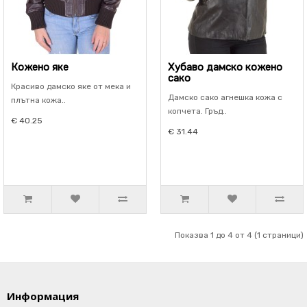
Кожено яке
Хубаво дамско кожено
сако
Красиво дамско яке от мека и
Дамско сако агнешка кожа с
плътна кожа..
копчета. Гръд..
€ 40.25
€ 31.44
Показва 1 до 4 от 4 (1 страници)
Информация