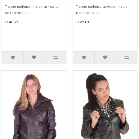
Тъмно кафяво яке от агнешка
Тъмно кафяво дамско яке от
естествена к..
мека агнешка ..
€ 40.25
€ 22.01