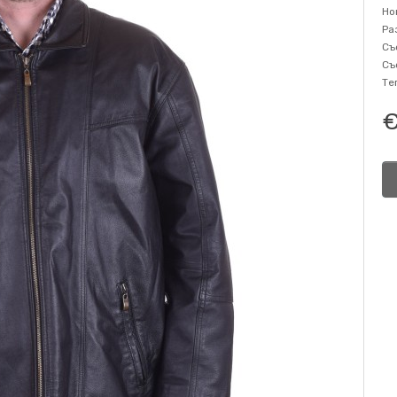
Но
Ра
Съ
Съ
Те
€