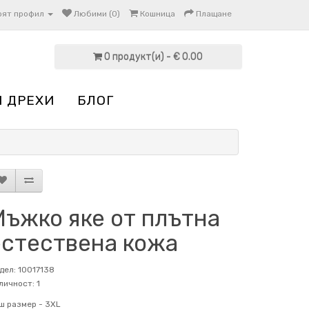
оят профил
Любими (0)
Кошница
Плащане
0 продукт(и) - € 0.00
И ДРЕХИ
БЛОГ
Мъжко яке от плътна
естествена кожа
дел: 10017138
личност: 1
ш размер -
3XL