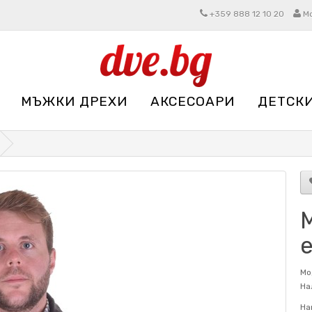
+359 888 12 10 20
М
МЪЖКИ ДРЕХИ
АКСЕСОАРИ
ДЕТСК
Мо
На
На