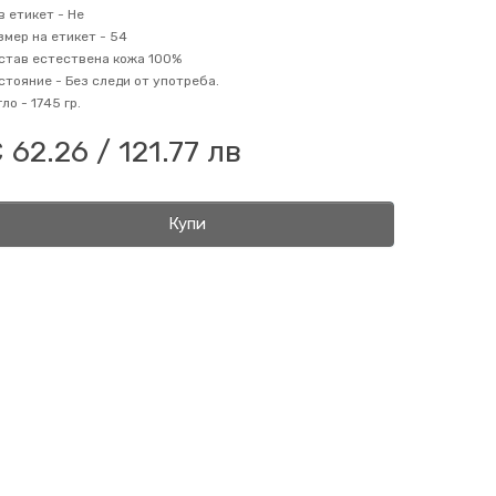
в етикет -
Не
змер на етикет -
54
став
естествена кожа 100%
стояние -
Без следи от употреба.
гло -
1745 гр.
 62.26 / 121.77 лв
Купи