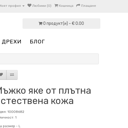
Моят профил
Любими (0)
Кошница
Плащане
0 продукт(и) - € 0.00
 ДРЕХИ
БЛОГ
Мъжко яке от плътна
естествена кожа
дел: 10008682
личност: 1
ш размер -
L