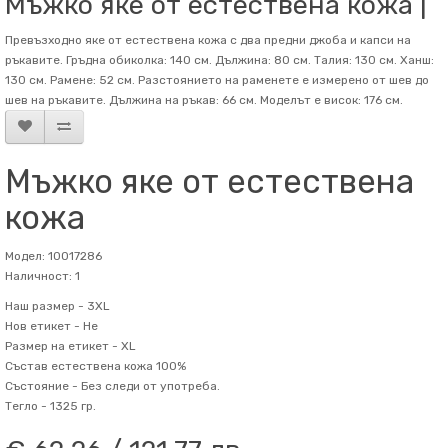
Мъжко яке от естествена кожа |
Превъзходно яке от естествена кожа с два предни джоба и капси на
ръкавите. Гръдна обиколка: 140 см. Дължина: 80 см. Талия: 130 см. Ханш:
130 см. Рамене: 52 см. Разстоянието на раменете е измерено от шев до
шев на ръкавите. Дължина на ръкав: 66 см. Mоделът е висок: 176 см.
Мъжко яке от естествена
кожа
Модел: 10017286
Наличност: 1
Наш размер -
3XL
Нов етикет -
Не
Размер на етикет -
XL
Състав
естествена кожа 100%
Състояние -
Без следи от употреба.
Тегло -
1325 гр.