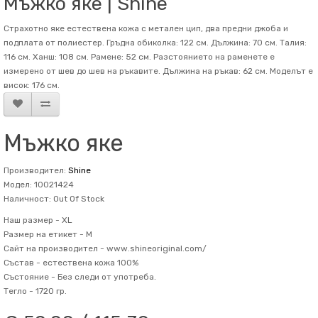
Мъжко яке | Shine
Страхотно яке естествена кожа с метален цип, два предни джоба и
подплата от полиестер. Гръдна обиколка: 122 см. Дължина: 70 см. Талия:
116 см. Ханш: 108 см. Рамене: 52 см. Разстоянието на раменете е
измерено от шев до шев на ръкавите. Дължина на ръкав: 62 см. Mоделът е
висок: 176 см.
Мъжко яке
Производител:
Shine
Модел: 10021424
Наличност: Out Of Stock
Наш размер -
XL
Размер на етикет -
M
Сайт на производител -
www.shineoriginal.com/
Състав -
естествена кожа 100%
Състояние -
Без следи от употреба.
Тегло -
1720 гр.