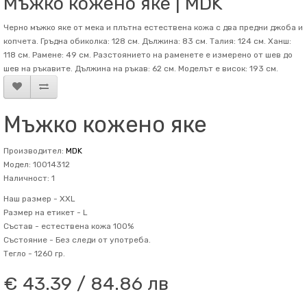
Мъжко кожено яке | MDK
Черно мъжко яке от мека и плътна естествена кожа с два предни джоба и
копчета. Гръдна обиколка: 128 см. Дължина: 83 см. Талия: 124 см. Ханш:
118 см. Рамене: 49 см. Разстоянието на раменете е измерено от шев до
шев на ръкавите. Дължина на ръкав: 62 см. Mоделът е висок: 193 см.
Мъжко кожено яке
Производител:
MDK
Модел: 10014312
Наличност: 1
Наш размер -
XXL
Размер на етикет -
L
Състав -
естествена кожа 100%
Състояние -
Без следи от употреба.
Тегло -
1260 гр.
€ 43.39 / 84.86 лв