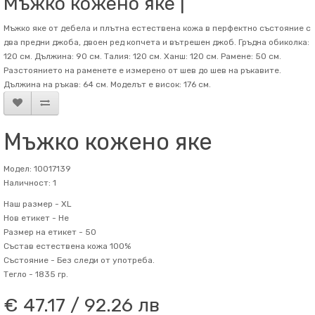
Мъжко кожено яке |
Мъжко яке от дебела и плътна естествена кожа в перфектно състояние с
два предни джоба, двоен ред копчета и вътрешен джоб. Гръдна обиколка:
120 см. Дължина: 90 см. Талия: 120 см. Ханш: 120 см. Рамене: 50 см.
Разстоянието на раменете е измерено от шев до шев на ръкавите.
Дължина на ръкав: 64 см. Mоделът е висок: 176 см.
Мъжко кожено яке
Модел: 10017139
Наличност: 1
Наш размер -
XL
Нов етикет -
Не
Размер на етикет -
50
Състав
естествена кожа 100%
Състояние -
Без следи от употреба.
Тегло -
1835 гр.
€ 47.17 / 92.26 лв