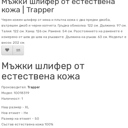
Мъжки шлифер от естествена
кожа | Trapper
Черен кожен шлифер от мека и плътна кожа с два предни джоба,
вътрешен джоб и черни копчета. Гръдна обиколка: 122 см. Дължина: 97 см.
Талия: 122 см. Ханш: 126 см. Рамене: 54 см. Разстоянието на раменете е
измерено от шев до шев на ръкавите. Дължина на ръкав: 63 см. Mоделът е
висок: 202 см.
Мъжки шлифер от
естествена кожа
Производител:
Trapper
Модел: 10018319
Наличност: 1
Наш размер -
XL
Нов етикет -
Не
Размер на етикет -
50
Състав
естествена кожа 100%