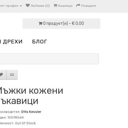
оят профил
Любими (0)
Кошница
Плащане
0 продукт(и) - € 0.00
И ДРЕХИ
БЛОГ
Мъжки кожени
ръкавици
оизводител:
Otto Kessler
дел: 10018564
личност: Out Of Stock