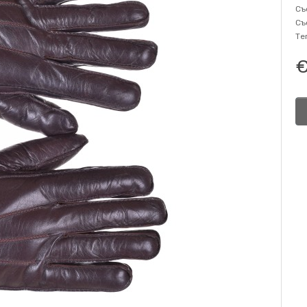
Съ
Съ
Те
€