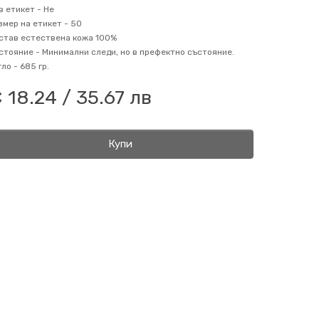
в етикет -
Не
змер на етикет -
50
став
естествена кожа 100%
стояние -
Минимални следи, но в префектно състояние.
гло -
685 гр.
 18.24 / 35.67 лв
Купи