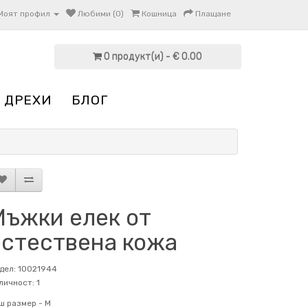
Моят профил
Любими (0)
Кошница
Плащане
0 продукт(и) - € 0.00
 ДРЕХИ
БЛОГ
Мъжки елек от
естествена кожа
дел: 10021944
личност: 1
ш размер -
M