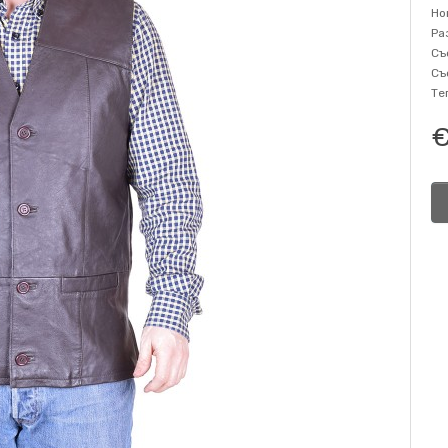
Но
Ра
Съ
Съ
Те
€