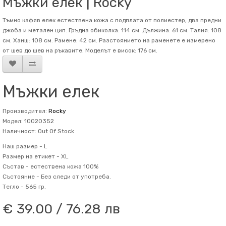
Мъжки елек | Rocky
Тъмно кафяв елек естествена кожа с подплата от полиестер, два предни
джоба и метален цип. Гръдна обиколка: 114 см. Дължина: 61 см. Талия: 108
см. Ханш: 108 см. Рамене: 42 см. Разстоянието на раменете е измерено
от шев до шев на ръкавите. Mоделът е висок: 176 см.
Мъжки елек
Производител:
Rocky
Модел: 10020352
Наличност: Out Of Stock
Наш размер -
L
Размер на етикет -
XL
Състав -
естествена кожа 100%
Състояние -
Без следи от употреба.
Тегло -
565 гр.
€ 39.00 / 76.28 лв