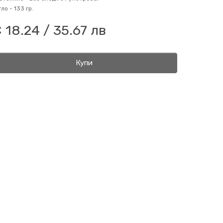
гло -
133 гр.
 18.24 / 35.67 лв
Купи