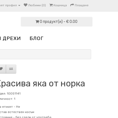
оят профил
Любими (0)
Кошница
Плащане
0 продукт(и) - € 0.00
И ДРЕХИ
БЛОГ
расива яка от норка
дел: 10051141
личност: 1
в етикет -
Не
став
естествен косъм
стояние -
Без следи от употреба.