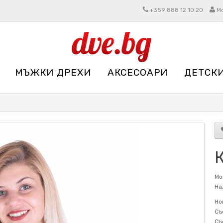
+359 888 12 10 20
М
МЪЖКИ ДРЕХИ
АКСЕСОАРИ
ДЕТСК
К
Мо
На
Но
Съ
Съ