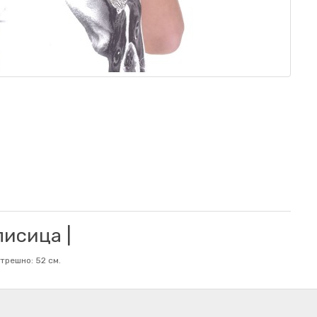
лисица |
трешно: 52 см.