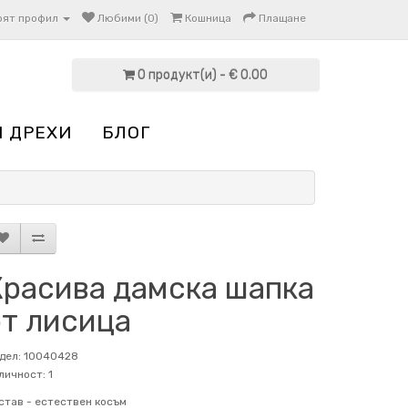
оят профил
Любими (0)
Кошница
Плащане
0 продукт(и) - € 0.00
И ДРЕХИ
БЛОГ
Красива дамска шапка
от лисица
дел: 10040428
личност: 1
став -
естествен косъм