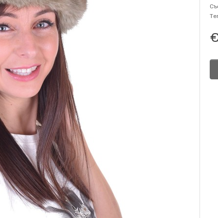
Съ
Те
€