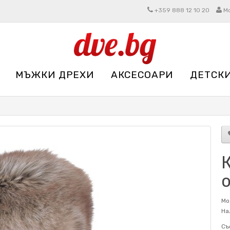
+359 888 12 10 20
М
МЪЖКИ ДРЕХИ
АКСЕСОАРИ
ДЕТСК
Мо
На
Съ