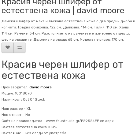
Красив черен шлифер от
естествена кожа | david moore
Дамски шлифер от мека и лъскава естествена кожа с два предни джоба и
копчета. Гръдна обиколка: 122 см. Дължина: 114 см. Талия: 110 см. Ханш:
114 см. Рамене: 54 см. Разстоянието на раменете е измерено от шев до
шев на ръкавите. Дължина на ръкав: 65 см. Mоделът е висок: 170 см.
Красив черен шлифер от
естествена кожа
Производител:
david moore
Модел: 10018070
Наличност: Out Of Stock
Наш размер -
XL
Нов етикет -
Не
Сайт на производител -
www.fountoukis.gr/E29524EE.en.aspx
Състав
естествена кожа 100%
Състояние -
Без следи от употреба.