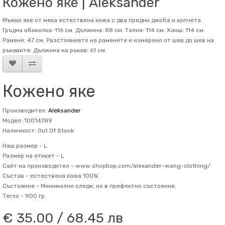
Кожено яке | Aleksander
Мъжко яке от мека естествена кожа с два предни джоба и копчета.
Гръдна обиколка: 116 см. Дължина: 88 см. Талия: 114 см. Ханш: 114 см.
Рамене: 47 см. Разстоянието на раменете е измерено от шев до шев на
ръкавите. Дължина на ръкав: 61 см.
Кожено яке
Производител:
Aleksander
Модел: 10014789
Наличност: Out Of Stock
Наш размер -
L
Размер на етикет -
L
Сайт на производител -
www.shopbop.com/alexander-wang-clothing/
Състав -
естествена кожа 100%
Състояние -
Минимални следи, но в префектно състояние.
Тегло -
900 гр.
€ 35.00 / 68.45 лв