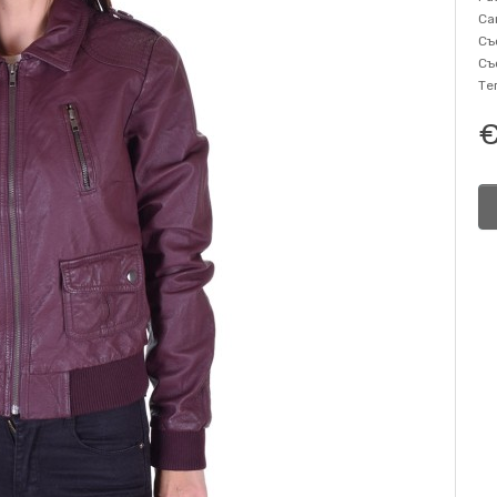
Са
Съ
Съ
Те
€