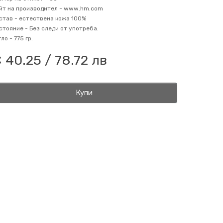
йт на производител -
www.hm.com
став -
естествена кожа 100%
стояние -
Без следи от употреба.
гло -
775 гр.
 40.25 / 78.72 лв
Купи