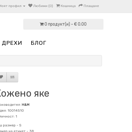
Моят профил
Любими (0)
Кошница
Плащане
0 продукт(и) - € 0.00
 ДРЕХИ
БЛОГ
Кожено яке
оизводител:
H&M
дел: 10014510
личност: 1
ш размер -
S
змер на етикет -
38