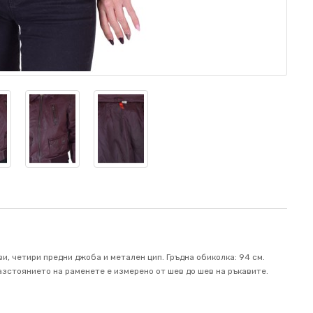
и, четири предни джоба и метален цип. Гръдна обиколка: 94 см.
 Разстоянието на раменете е измерено от шев до шев на ръкавите.